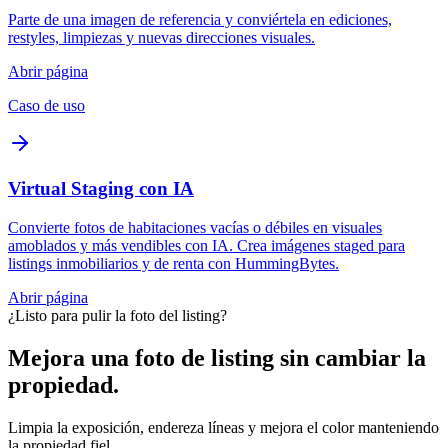
Parte de una imagen de referencia y conviértela en ediciones,
restyles, limpiezas y nuevas direcciones visuales.
Abrir página
Caso de uso
Virtual Staging con IA
Convierte fotos de habitaciones vacías o débiles en visuales
amoblados y más vendibles con IA. Crea imágenes staged para
listings inmobiliarios y de renta con HummingBytes.
Abrir página
¿Listo para pulir la foto del listing?
Mejora una foto de listing sin cambiar la
propiedad.
Limpia la exposición, endereza líneas y mejora el color manteniendo
la propiedad fiel.