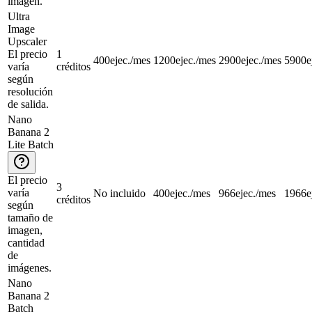
imagen.
Ultra
Image
Upscaler
El precio
1
400
ejec./mes
1200
ejec./mes
2900
ejec./mes
5900
e
varía
créditos
según
resolución
de salida.
Nano
Banana 2
Lite Batch
El precio
3
varía
No incluido
400
ejec./mes
966
ejec./mes
1966
e
créditos
según
tamaño de
imagen,
cantidad
de
imágenes.
Nano
Banana 2
Batch