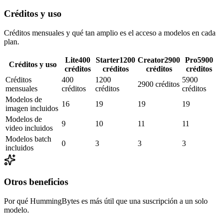
Créditos y uso
Créditos mensuales y qué tan amplio es el acceso a modelos en cada
plan.
Lite
400
Starter
1200
Creator
2900
Pro
5900
Créditos y uso
créditos
créditos
créditos
créditos
Créditos
400
1200
5900
2900 créditos
mensuales
créditos
créditos
créditos
Modelos de
16
19
19
19
imagen incluidos
Modelos de
9
10
11
11
video incluidos
Modelos batch
0
3
3
3
incluidos
Otros beneficios
Por qué HummingBytes es más útil que una suscripción a un solo
modelo.