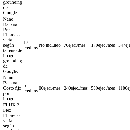
grounding
de
Google.
Nano
Banana
Pro
El precio
varía
17
según
No incluido
70
ejec./mes
170
ejec./mes
347
ej
créditos
tamaño de
imagen,
grounding
de
Google.
Nano
Banana
5
Costo fijo
80
ejec./mes
240
ejec./mes
580
ejec./mes
1180
e
créditos
por
imagen.
FLUX.2
Flex
El precio
varía
según