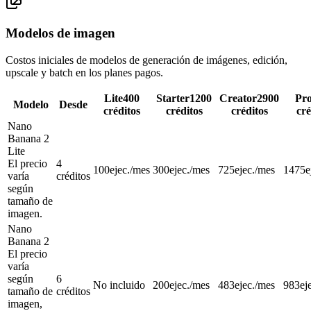
Modelos de imagen
Costos iniciales de modelos de generación de imágenes, edición,
upscale y batch en los planes pagos.
Lite
400
Starter
1200
Creator
2900
Pr
Modelo
Desde
créditos
créditos
créditos
cré
Nano
Banana 2
Lite
El precio
4
100
ejec./mes
300
ejec./mes
725
ejec./mes
1475
e
varía
créditos
según
tamaño de
imagen.
Nano
Banana 2
El precio
varía
según
6
No incluido
200
ejec./mes
483
ejec./mes
983
ej
tamaño de
créditos
imagen,