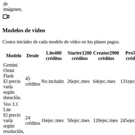
de
imágenes.
Modelos de video
Costos iniciales de cada modelo de video en los planes pagos.
Lite
400
Starter
1200
Creator
2900
Pro
Modelo
Desde
créditos
créditos
créditos
créd
Gemini
Omni
Flash
45
El precio
No incluido
26
ejec./mes
64
ejec./mes
131
eje
créditos
varía
según
duración.
Veo 3.1
Lite
El precio
24
varía
16
ejec./mes
50
ejec./mes
120
ejec./mes
245
eje
créditos
según
resolución,