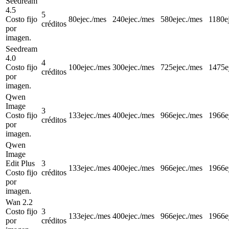
Seedream
4.5
5
Costo fijo
80
ejec./mes
240
ejec./mes
580
ejec./mes
1180
e
créditos
por
imagen.
Seedream
4.0
4
Costo fijo
100
ejec./mes
300
ejec./mes
725
ejec./mes
1475
e
créditos
por
imagen.
Qwen
Image
3
Costo fijo
133
ejec./mes
400
ejec./mes
966
ejec./mes
1966
e
créditos
por
imagen.
Qwen
Image
Edit Plus
3
133
ejec./mes
400
ejec./mes
966
ejec./mes
1966
e
Costo fijo
créditos
por
imagen.
Wan 2.2
Costo fijo
3
133
ejec./mes
400
ejec./mes
966
ejec./mes
1966
e
por
créditos