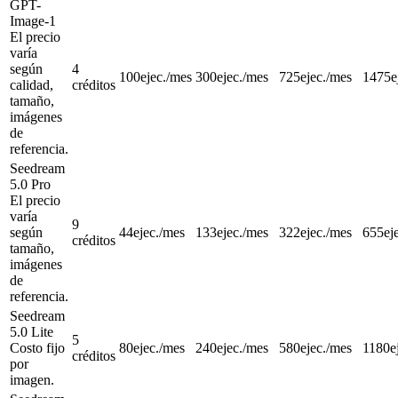
GPT-
Image-1
El precio
varía
según
4
100
ejec./mes
300
ejec./mes
725
ejec./mes
1475
e
calidad,
créditos
tamaño,
imágenes
de
referencia.
Seedream
5.0 Pro
El precio
varía
9
según
44
ejec./mes
133
ejec./mes
322
ejec./mes
655
ej
créditos
tamaño,
imágenes
de
referencia.
Seedream
5.0 Lite
5
Costo fijo
80
ejec./mes
240
ejec./mes
580
ejec./mes
1180
e
créditos
por
imagen.