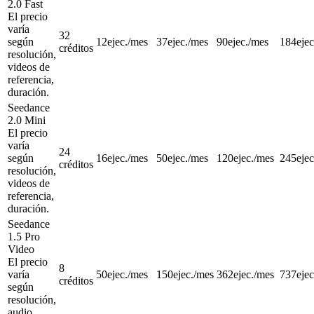
2.0 Fast
El precio
varía
32
según
12
ejec./mes
37
ejec./mes
90
ejec./mes
184
eje
créditos
resolución,
videos de
referencia,
duración.
Seedance
2.0 Mini
El precio
varía
24
según
16
ejec./mes
50
ejec./mes
120
ejec./mes
245
eje
créditos
resolución,
videos de
referencia,
duración.
Seedance
1.5 Pro
Video
El precio
8
varía
50
ejec./mes
150
ejec./mes
362
ejec./mes
737
eje
créditos
según
resolución,
audio,