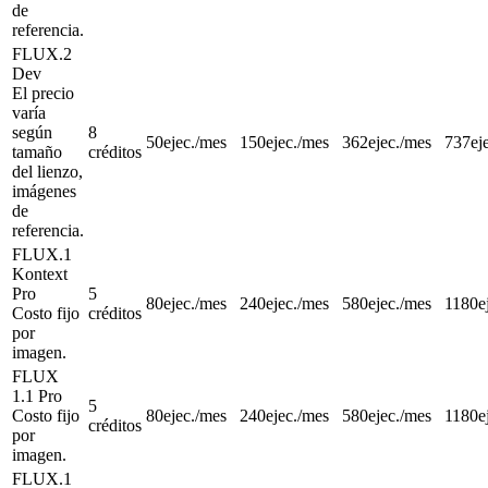
de
referencia.
FLUX.2
Dev
El precio
varía
según
8
50
ejec./mes
150
ejec./mes
362
ejec./mes
737
ej
tamaño
créditos
del lienzo,
imágenes
de
referencia.
FLUX.1
Kontext
Pro
5
80
ejec./mes
240
ejec./mes
580
ejec./mes
1180
e
Costo fijo
créditos
por
imagen.
FLUX
1.1 Pro
5
Costo fijo
80
ejec./mes
240
ejec./mes
580
ejec./mes
1180
e
créditos
por
imagen.
FLUX.1