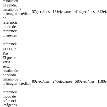
resolución
de salida,
tamaño de
7
57
ejec./mes
171
ejec./mes
414
ejec./mes
842
ej
la imagen
créditos
de
referencia,
modo de
referencia,
imágenes
de
referencia.
FLUX.2
Pro
El precio
varía
según
resolución
de salida,
tamaño de
5
80
ejec./mes
240
ejec./mes
580
ejec./mes
1180
e
la imagen
créditos
de
referencia,
modo de
referencia,
imágenes