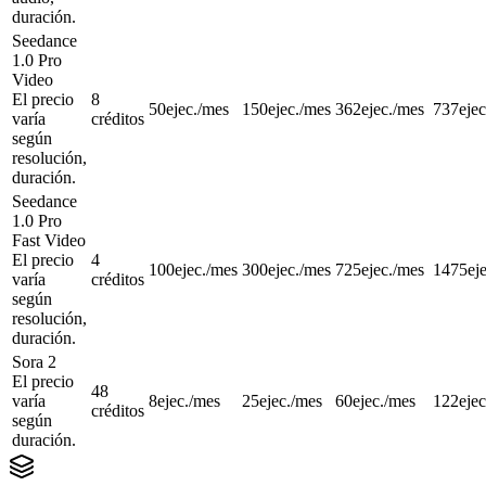
duración.
Seedance
1.0 Pro
Video
El precio
8
50
ejec./mes
150
ejec./mes
362
ejec./mes
737
eje
varía
créditos
según
resolución,
duración.
Seedance
1.0 Pro
Fast Video
El precio
4
100
ejec./mes
300
ejec./mes
725
ejec./mes
1475
ej
varía
créditos
según
resolución,
duración.
Sora 2
El precio
48
varía
8
ejec./mes
25
ejec./mes
60
ejec./mes
122
eje
créditos
según
duración.