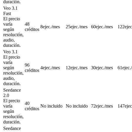
duración.
Veo 3.1
Fast
El precio
varía
48
8
ejec./mes
25
ejec./mes
60
ejec./mes
122
eje
según
créditos
resolución,
audio,
duración.
Veo 3.1
El precio
varía
96
según
4
ejec./mes
12
ejec./mes
30
ejec./mes
61
ejec.
créditos
resolución,
audio,
duración.
Seedance
2.0
El precio
40
varía
No incluido
No incluido
72
ejec./mes
147
eje
créditos
según
resolución,
duración.
Seedance