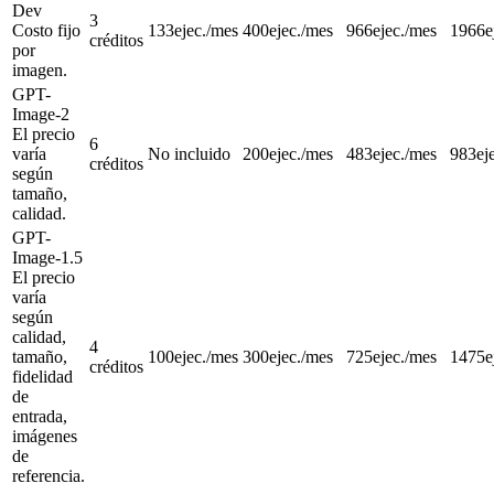
Dev
3
Costo fijo
133
ejec./mes
400
ejec./mes
966
ejec./mes
1966
e
créditos
por
imagen.
GPT-
Image-2
El precio
6
varía
No incluido
200
ejec./mes
483
ejec./mes
983
ej
créditos
según
tamaño,
calidad.
GPT-
Image-1.5
El precio
varía
según
calidad,
4
tamaño,
100
ejec./mes
300
ejec./mes
725
ejec./mes
1475
e
créditos
fidelidad
de
entrada,
imágenes
de
referencia.