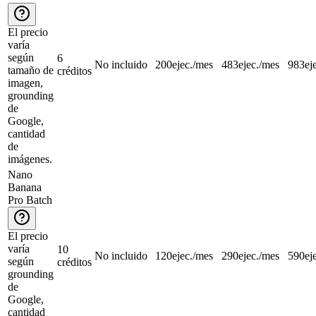
El precio
varía
según
6
No incluido
200
ejec./mes
483
ejec./mes
983
ej
tamaño de
créditos
imagen,
grounding
de
Google,
cantidad
de
imágenes.
Nano
Banana
Pro Batch
El precio
varía
10
No incluido
120
ejec./mes
290
ejec./mes
590
ej
según
créditos
grounding
de
Google,
cantidad